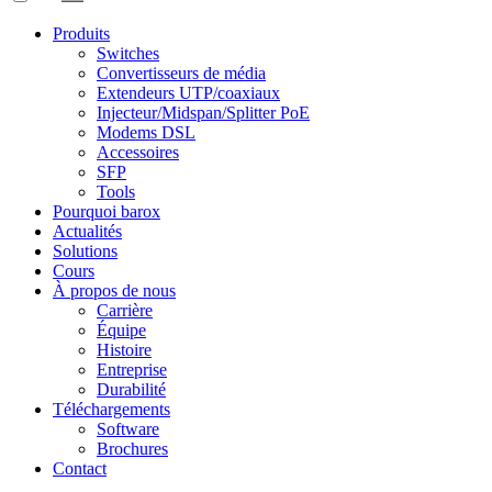
Produits
Switches
Convertisseurs de média
Extendeurs UTP/coaxiaux
Injecteur/Midspan/Splitter PoE
Modems DSL
Accessoires
SFP
Tools
Pourquoi barox
Actualités
Solutions
Cours
À propos de nous
Carrière
Équipe
Histoire
Entreprise
Durabilité
Téléchargements
Software
Brochures
Contact