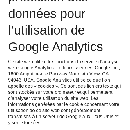
données pour
Newsletter : Informations actuelles sur nos
produits, actualités passionnantes de
l'entreprise et événements à venir.
l’utilisation de
Tech-Newsletter : Informations techniques
Connexion
approfondies pour la planification et la
Google Analytics
réalisation réussies de vos réseaux vidéo et
de sécurité.
Ce site web utilise les fonctions du service d’analyse
web Google Analytics. Le fournisseur est Google Inc.,
Prénom / Nom *
1600 Amphitheatre Parkway Mountain View, CA
94043, USA. Google Analytics utilise ce que l’on
appelle des « cookies ». Ce sont des fichiers texte qui
Rester connecté
sont stockés sur votre ordinateur et qui permettent
d’analyser votre utilisation du site web. Les
E-mail *
informations générées par le cookie concernant votre
utilisation de ce site web sont généralement
transmises à un serveur de Google aux États-Unis et
Mot de passe oublié?
y sont stockées.
S'inscrire
Entreprise