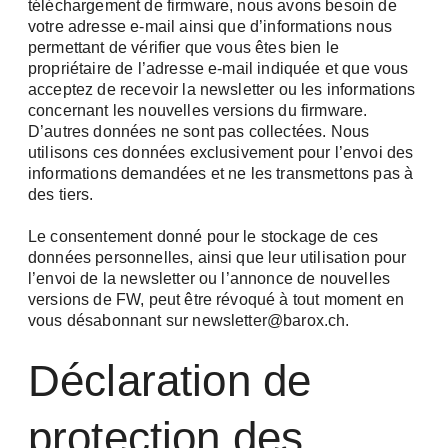
téléchargement de firmware, nous avons besoin de
votre adresse e-mail ainsi que d’informations nous
permettant de vérifier que vous êtes bien le
propriétaire de l’adresse e-mail indiquée et que vous
acceptez de recevoir la newsletter ou les informations
concernant les nouvelles versions du firmware.
D’autres données ne sont pas collectées. Nous
utilisons ces données exclusivement pour l’envoi des
informations demandées et ne les transmettons pas à
des tiers.
Newsletter
Le consentement donné pour le stockage de ces
données personnelles, ainsi que leur utilisation pour
l’envoi de la newsletter ou l’annonce de nouvelles
Restez informé avec nous
versions de FW, peut être révoqué à tout moment en
vous désabonnant sur
newsletter@barox.ch
.
Deux newsletters, deux fois mieux informé !
Inscrivez-vous et sélectionnez simplement les
Déclaration de
thèmes qui vous intéressent.
Veuillez sélectionner une ou les deux
protection des
newsletters : *