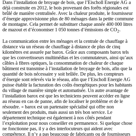
Dans l’installation de broyage de bois, que l’Eischoll Energie AG a
déjà construite en 2012, le bois provenant des forêts régionales est
brûlé de manière centralisée. Avec la chaleur produite, le fournisseur
d’énergie approvisionne plus de 80 ménages dans la petite commune
de montagne. Cela permet de substituer chaque année 400 000 litres
de mazout et d’économiser 1 050 tonnes d’émissions de CO
.
2
La communication entre les ménages et la centrale de chauffage à
distance via un réseau de chauffage à distance de plus de cinq
kilomètres est assurée par barox. Grâce aux composants barox tels
que les convertisseurs multimédias et les commutateurs, ainsi qu’aux
câbles à fibres optiques, la consommation de chaleur de chaque
bâtiment est transmise à l’installation de broyage de bois, afin que la
quantité de bois nécessaire y soit brûlée. De plus, les compteurs
d’énergie sont relevés via le réseau, afin que l’Eischoll Energie AG
puisse établir la facturation des coûts énergétiques pour les habitants
du village de manière simple et automatisée. Un autre avantage de
l’installation barox est que les techniciens peuvent accéder en ligne
au réseau en cas de panne, afin de localiser le problème et de le
résoudre. « barox est un partenaire spécialisé qui offre non
seulement des produits, mais aussi un très bon service. Le
département technique est également à nos côtés pendant
l’exploitation pour nous conseiller en permanence. Si quelque chose
ne fonctionne pas, il y a des interlocuteurs qui aident avec
compétence. Il n’y a pas beaucoup de fabricants ou de fournisseurs