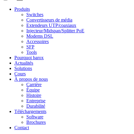
Produits
Switches
Convertisseurs de média
Extendeurs UTP/coaxiaux
Injecteur/Midspan/Splitter PoE
Modems DSL
Accessoires
SFP
Tools
Pourquoi barox
Actualités
Solutions
Cours
À propos de nous
Carrière
Équipe
Histoire
Entreprise
Durabilité
Téléchargements
Software
Brochures
Contact