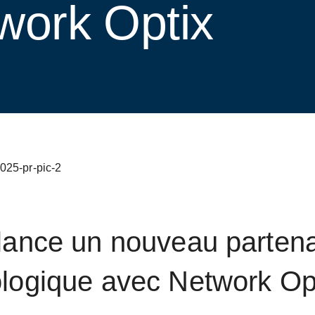
work Optix
lance un nouveau partena
logique avec Network Op
sletter