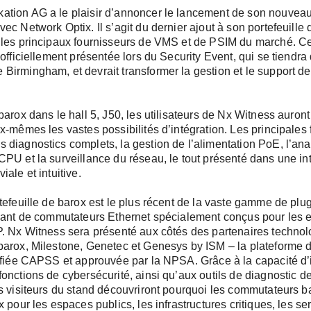
tion AG a le plaisir d’annoncer le lancement de son nouveau
ec Network Optix. Il s’agit du dernier ajout à son portefeuille 
 les principaux fournisseurs de VMS et de PSIM du marché. Ce
formé avec nous
 officiellement présentée lors du Security Event, qui se tiendra 
ters, deux fois mieux informé ! Inscrivez-vous et sélectionne
Birmingham, et devrait transformer la gestion et le support d
ui vous intéressent.
barox dans le hall 5, J50, les utilisateurs de Nx Witness auront 
ectionner une ou les deux newsletters : *
x-mêmes les vastes possibilités d’intégration. Les principales 
diagnostics complets, la gestion de l’alimentation PoE, l’ana
nexion
er : Informations actuelles sur nos produits, actualités passio
PU et la surveillance du réseau, le tout présenté dans une in
ise et événements à venir.
iale et intuitive.
sletter : Informations techniques approfondies pour la planific
tefeuille de barox est le plus récent de la vaste gamme de plu
on réussies de vos réseaux vidéo et de sécurité.
icant de commutateurs Ethernet spécialement conçus pour les 
P. Nx Witness sera présenté aux côtés des partenaires techno
barox, Milestone, Genetec et Genesys by ISM – la plateforme
m *
tifiée CAPSS et approuvée par la NPSA. Grâce à la capacité d’
onctions de cybersécurité, ainsi qu’aux outils de diagnostic d
s visiteurs du stand découvriront pourquoi les commutateurs ba
x pour les espaces publics, les infrastructures critiques, les se