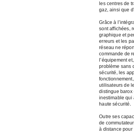
Rester co
les centres de t
E-mail *
gaz, ainsi que d
Grâce à l’intég
sont affichées,
Entreprise
graphique et pe
Mot de pass
erreurs et les 
réseau ne répo
S'inscrire
commande de red
l’équipement et
Téléphone
problème sans qu
sécurité, les ap
fonctionnement,
utilisateurs de 
distingue barox
Adresse (Rue
inestimable qui 
haute sécurité.
Outre ses capac
de commutateurs
à distance pour