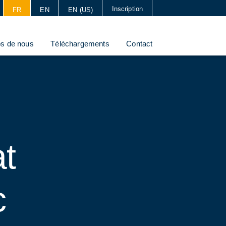
Inscription
FR
EN
EN (US)
os de nous
Téléchargements
Contact
at
c