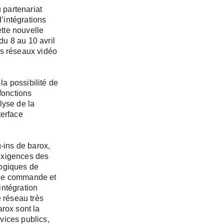
 partenariat
d’intégrations
tte nouvelle
du 8 au 10 avril
z simplement
es réseaux vidéo
la possibilité de
fonctions
lyse de la
nnantes de
terface
ation et la
g-ins de barox,
exigences des
logiques de
 de commande et
intégration
e réseau très
rox sont la
rvices publics,