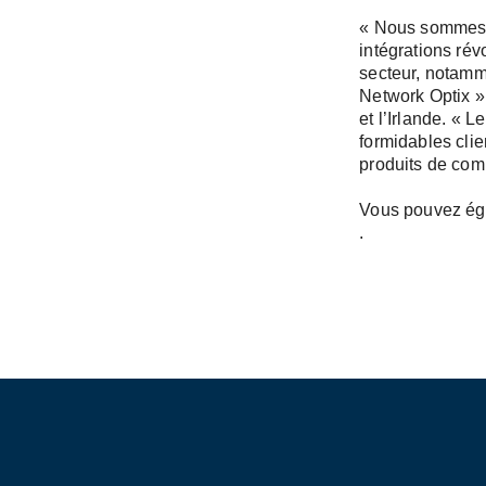
« Nous sommes t
intégrations rév
secteur, notamm
Network Optix »
et l’Irlande. « 
formidables cli
produits de comm
Vous pouvez ég
.