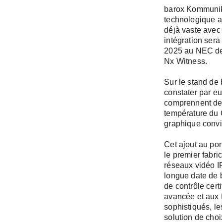
barox Kommunika
technologique av
déjà vaste avec
Restez in
intégration sera
Deux newslet
2025 au NEC de 
les thèmes q
Nx Witness.
Sur le stand de 
Veuillez sél
constater par eu
comprennent des 
Con
Newslett
température du C
l'entrepr
graphique conviv
Tech-New
Cet ajout au por
réalisati
le premier fabr
réseaux vidéo I
longue date de 
Prénom / No
de contrôle cer
avancée et aux f
sophistiqués, le
solution de choi