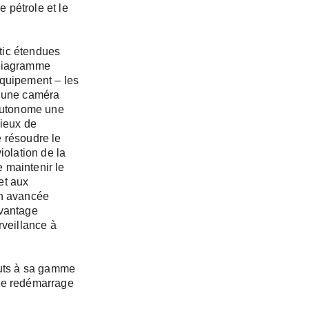
e pétrole et le
tic étendues
 diagramme
équipement – les
i une caméra
autonome une
ieux de
e résoudre le
iolation de la
e maintenir le
et aux
ion avancée
avantage
rveillance à
outs à sa gamme
 de redémarrage