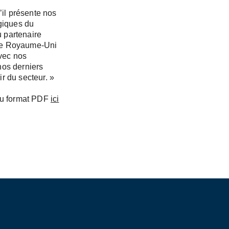
il présente nos
ogiques du
 partenaire
 le Royaume-Uni
avec nos
nos derniers
r du secteur. »
au format PDF
ici