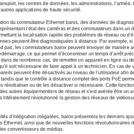
nnecté
ransport, les centres de données, les administrations, l’armée, l
’autres applications de haute sécurité.
ration du commutateur Ethernet barox, des données de diagnos
 représentant l’état des caméras et des commutateurs dans un
rmettant la localisation rapide des problèmes de réseau ou d’
e oublié?
pannes peuvent être diagnostiquées à distance. Par exemple, s
nd pas, les commutateurs barox peuvent envoyer de manière 
émarrage, ce qui permet d’économiser un temps d’arrêt préc
, dans de nombreux cas, de remettre un appareil en ligne ou d
’il soit nécessaire de faire appel à un technicien. En cas de v
pareils peuvent être désactivés au niveau de l’utilisateur afin d
 tandis que le contrôle à distance complet des ports PoE perm
les réinitialiser ou de les désactiver si nécessaire. Cette fonct
 des autres équipementiers de réseau et s’est avérée être un 
, N°, CP, Ville)
a littéralement révolutionné la gestion des réseaux de vidéosu
ités d’intégration inégalées, barox présentera les derniers aj
 Ethernet, ainsi que de nouvelles fonctions révolutionnaires
 les convertisseurs de médias.