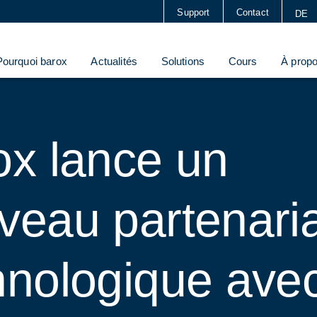
Support
Contact
DE
Pourquoi barox
Actualités
Solutions
Cours
À prop
ox lance un
veau partenari
hnologique ave