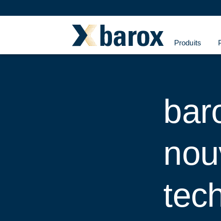
Produits
bar
nou
tec