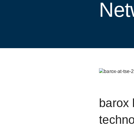
Net
barox 
techno
New