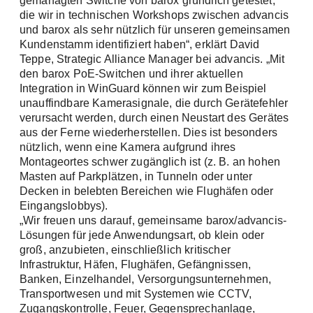
gemanagten Switche von barox gründlich getestet,
Firma
die wir in technischen Workshops zwischen advancis
und barox als sehr nützlich für unseren gemeinsamen
Kundenstamm identifiziert haben“, erklärt David
Teppe, Strategic Alliance Manager bei advancis. „Mit
den barox PoE-Switchen und ihrer aktuellen
Telefon
Integration in WinGuard können wir zum Beispiel
unauffindbare Kamerasignale, die durch Gerätefehler
verursacht werden, durch einen Neustart des Gerätes
aus der Ferne wiederherstellen. Dies ist besonders
Adresse (Strasse, Nr, PLZ, Ort)
nützlich, wenn eine Kamera aufgrund ihres
Montageortes schwer zugänglich ist (z. B. an hohen
Masten auf Parkplätzen, in Tunneln oder unter
Decken in belebten Bereichen wie Flughäfen oder
Eingangslobbys).
„Wir freuen uns darauf, gemeinsame barox/advancis-
Lösungen für jede Anwendungsart, ob klein oder
groß, anzubieten, einschließlich kritischer
Infrastruktur, Häfen, Flughäfen, Gefängnissen,
Banken, Einzelhandel, Versorgungsunternehmen,
Transportwesen und mit Systemen wie CCTV,
Zugangskontrolle, Feuer, Gegensprechanlage,