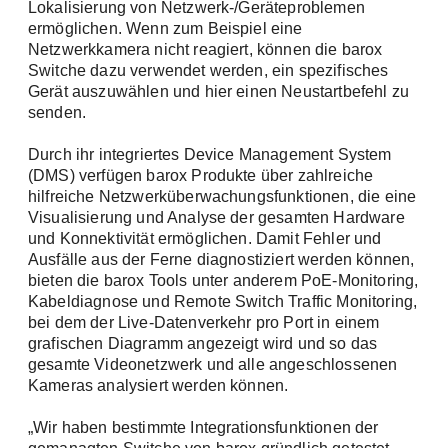
Lokalisierung von Netzwerk-/Geräteproblemen
ermöglichen. Wenn zum Beispiel eine
Newsletter: Aktuelle Informationen zu
Netzwerkkamera nicht reagiert, können die barox
unseren Produkten, spannenden
Switche dazu verwendet werden, ein spezifisches
Unternehmensnews und bevorstehenden
Gerät auszuwählen und hier einen Neustartbefehl zu
Veranstaltungen.
senden.
Anmeldung
Tech-Newsletter: Vertiefte technische
Einblicke für die erfolgreiche Planung und
Durch ihr integriertes Device Management System
Realisierung Ihrer Video- und
(DMS) verfügen barox Produkte über zahlreiche
Sicherheitsnetzwerke.
hilfreiche Netzwerküberwachungsfunktionen, die eine
Visualisierung und Analyse der gesamten Hardware
und Konnektivität ermöglichen. Damit Fehler und
Vorname / Name *
Ausfälle aus der Ferne diagnostiziert werden können,
bieten die barox Tools unter anderem PoE-Monitoring,
Kabeldiagnose und Remote Switch Traffic Monitoring,
Angemeldet bleiben
bei dem der Live-Datenverkehr pro Port in einem
grafischen Diagramm angezeigt wird und so das
E-Mail *
gesamte Videonetzwerk und alle angeschlossenen
Kameras analysiert werden können.
Passwort vergessen?
„Wir haben bestimmte Integrationsfunktionen der
Registrieren