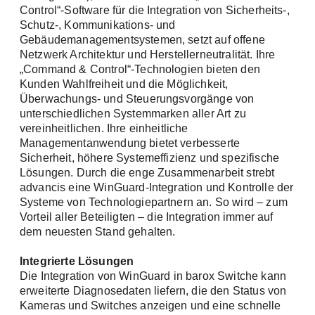
Control“-Software für die Integration von Sicherheits-,
Schutz-, Kommunikations- und
Gebäudemanagementsystemen, setzt auf offene
Netzwerk Architektur und Herstellerneutralität. Ihre
„Command & Control“-Technologien bieten den
Kunden Wahlfreiheit und die Möglichkeit,
Überwachungs- und Steuerungsvorgänge von
unterschiedlichen Systemmarken aller Art zu
vereinheitlichen. Ihre einheitliche
Managementanwendung bietet verbesserte
Newsletter
Sicherheit, höhere Systemeffizienz und spezifische
Lösungen. Durch die enge Zusammenarbeit strebt
advancis eine WinGuard-Integration und Kontrolle der
Bleiben Sie mit uns auf dem Laufenden
Systeme von Technologiepartnern an. So wird – zum
Vorteil aller Beteiligten – die Integration immer auf
Zwei Newsletter, doppelt gut informiert! Melden
dem neuesten Stand gehalten.
Sie sich an und wählen Sie einfach die Themen,
die Sie interessieren.
Integrierte Lösungen
Die Integration von WinGuard in barox Switche kann
Bitte wählen Sie einen oder beide Newsletter
erweiterte Diagnosedaten liefern, die den Status von
aus: *
Kameras und Switches anzeigen und eine schnelle