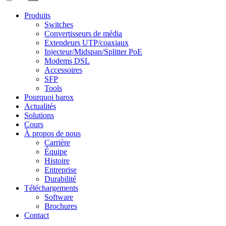
Produits
Switches
Convertisseurs de média
Extendeurs UTP/coaxiaux
Injecteur/Midspan/Splitter PoE
Modems DSL
Accessoires
SFP
Tools
Pourquoi barox
Actualités
Solutions
Cours
À propos de nous
Carrière
Équipe
Histoire
Entreprise
Durabilité
Téléchargements
Software
Brochures
Contact