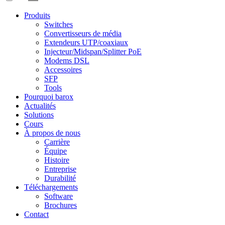
Produits
Switches
Convertisseurs de média
Extendeurs UTP/coaxiaux
Injecteur/Midspan/Splitter PoE
Modems DSL
Accessoires
SFP
Tools
Pourquoi barox
Actualités
Solutions
Cours
À propos de nous
Carrière
Équipe
Histoire
Entreprise
Durabilité
Téléchargements
Software
Brochures
Contact