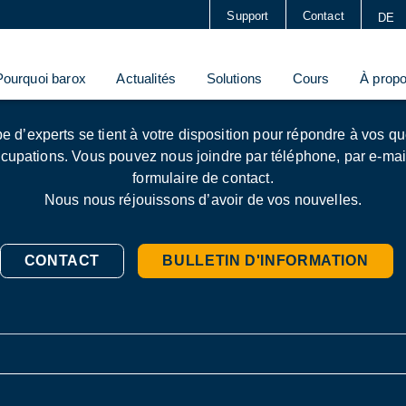
Support
Contact
DE
sletter
En contact avec barox
Pourquoi barox
Actualités
Solutions
Cours
À prop
e d’experts se tient à votre disposition pour répondre à vos qu
cupations. Vous pouvez nous joindre par téléphone, par e-mail
formé avec nous
formulaire de contact.
ters, deux fois mieux informé ! Inscrivez-vous et sélectionne
Nous nous réjouissons d’avoir de vos nouvelles.
ui vous intéressent.
CONTACT
BULLETIN D'INFORMATION
ectionner une ou les deux newsletters : *
nexion
er : Informations actuelles sur nos produits, actualités passio
ise et événements à venir.
sletter : Informations techniques approfondies pour la planific
on réussies de vos réseaux vidéo et de sécurité.