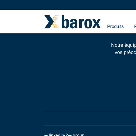
New
Produits
Notre équip
vos préoc
Restez in
Deux newslet
les thèmes q
Veuillez sél
Con
Newslett
l'entrepr
Tech-New
réalisati