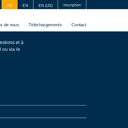
Inscription
FR
EN
EN (US)
os de nous
Téléchargements
Contact
estions et à
 ou via le
z simplement
nnantes de
ation et la