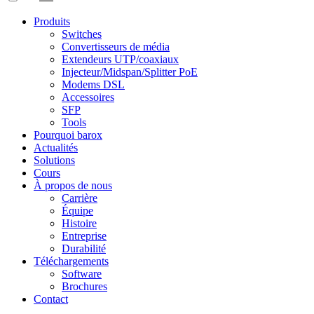
Produits
Switches
Convertisseurs de média
Extendeurs UTP/coaxiaux
Injecteur/Midspan/Splitter PoE
Modems DSL
Accessoires
SFP
Tools
Pourquoi barox
Actualités
Solutions
Cours
À propos de nous
Carrière
Équipe
Histoire
Entreprise
Durabilité
Téléchargements
Software
Brochures
Contact