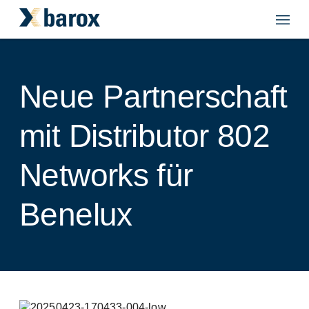
Neue Partnerschaft
mit Distributor 802
Networks für
Newsletter
Benelux
Bleiben Sie mit uns auf dem Laufenden
Zwei Newsletter, doppelt gut informiert! Melden
Sie sich an und wählen Sie einfach die Themen,
die Sie interessieren.
Bitte wählen Sie einen oder beide Newsletter
aus: *