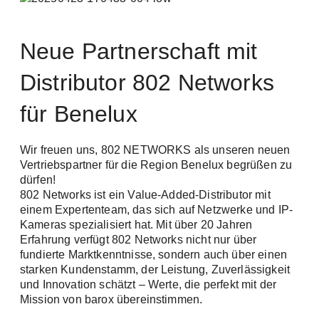
Newsletter: Aktuelle Informationen zu
Neue Partnerschaft mit
unseren Produkten, spannenden
Unternehmensnews und bevorstehenden
Distributor 802 Networks
Veranstaltungen.
Anmeldung
Tech-Newsletter: Vertiefte technische
für Benelux
Einblicke für die erfolgreiche Planung und
Realisierung Ihrer Video- und
Sicherheitsnetzwerke.
Wir freuen uns, 802 NETWORKS als unseren neuen
Vertriebspartner für die Region Benelux begrüßen zu
dürfen!
Vorname / Name *
802 Networks ist ein Value-Added-Distributor mit
einem Expertenteam, das sich auf Netzwerke und IP-
Kameras spezialisiert hat. Mit über 20 Jahren
Angemeldet bleiben
Erfahrung verfügt 802 Networks nicht nur über
fundierte Marktkenntnisse, sondern auch über einen
E-Mail *
starken Kundenstamm, der Leistung, Zuverlässigkeit
und Innovation schätzt – Werte, die perfekt mit der
Passwort vergessen?
Mission von barox übereinstimmen.
Registrieren