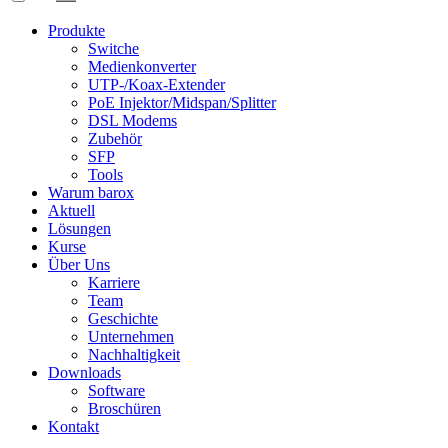
Produkte
Switche
Medienkonverter
UTP-/Koax-Extender
PoE Injektor/Midspan/Splitter
DSL Modems
Zubehör
SFP
Tools
Warum barox
Aktuell
Lösungen
Kurse
Über Uns
Karriere
Team
Geschichte
Unternehmen
Nachhaltigkeit
Downloads
Software
Broschüren
Kontakt