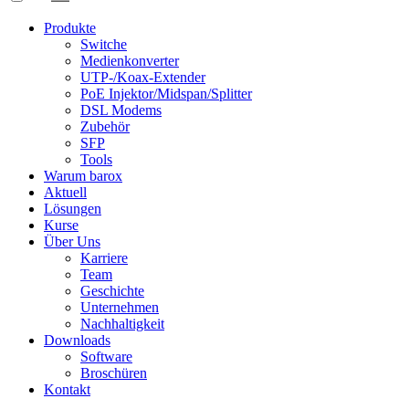
Produkte
Switche
Medienkonverter
UTP-/Koax-Extender
PoE Injektor/Midspan/Splitter
DSL Modems
Zubehör
SFP
Tools
Warum barox
Aktuell
Lösungen
Kurse
Über Uns
Karriere
Team
Geschichte
Unternehmen
Nachhaltigkeit
Downloads
Software
Broschüren
Kontakt