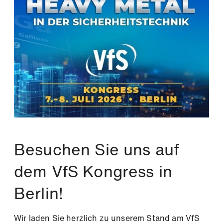
Newsletter
Besuchen Sie uns auf
Bleiben Sie mit uns auf dem Laufenden
dem VfS Kongress in
Zwei Newsletter, doppelt gut informiert!
Melden Sie sich an und wählen Sie einfach die
Berlin!
Themen, die Sie interessieren.
Wir laden Sie herzlich zu unserem Stand am VfS
Bitte wählen Sie einen oder beide Newsletter