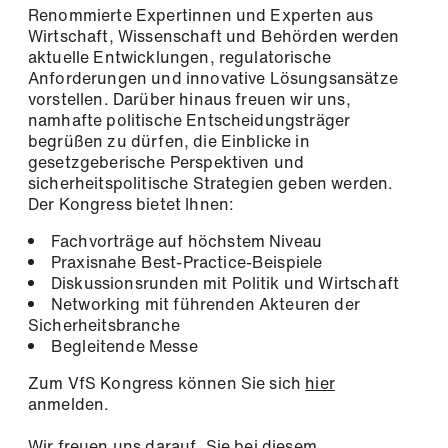
Registrieren
Renommierte Expertinnen und Experten aus
Wirtschaft, Wissenschaft und Behörden werden
Firma
aktuelle Entwicklungen, regulatorische
Anforderungen und innovative Lösungsansätze
vorstellen. Darüber hinaus freuen wir uns,
namhafte politische Entscheidungsträger
Telefon
begrüßen zu dürfen, die Einblicke in
gesetzgeberische Perspektiven und
sicherheitspolitische Strategien geben werden.
Der Kongress bietet Ihnen:
Adresse (Strasse, Nr, PLZ, Ort)
Fachvorträge auf höchstem Niveau
Praxisnahe Best-Practice-Beispiele
Diskussionsrunden mit Politik und Wirtschaft
Networking mit führenden Akteuren der
Sicherheitsbranche
Begleitende Messe
Zum VfS Kongress können Sie sich
hier
anmelden.
Wir freuen uns darauf, Sie bei diesem