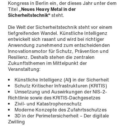
Kongress in Berlin ein, der dieses Jahr unter dem
aus: *
Titel „
Neues Heavy Metal in der
Sicherheitstechnik“
steht.
Newsletter: Aktuelle Informationen zu
unseren Produkten, spannenden
Die Welt der Sicherheitstechnik steht vor einem
Unternehmensnews und bevorstehenden
tiefgreifenden Wandel. Künstliche Intelligenz
Veranstaltungen.
entwickelt sich rasant und wird bei richtiger
Anmeldung
Anwendung zunehmend zum entscheidenden
Tech-Newsletter: Vertiefte technische
Innovationsmotor für Schutz, Prävention und
Einblicke für die erfolgreiche Planung und
Resilienz. Deshalb stehen die zentralen
Realisierung Ihrer Video- und
Zukunftsthemen im Mittelpunkt der
Sicherheitsnetzwerke.
Veranstaltung:
Künstliche Intelligenz (AI
)
in der Sicherheit
Vorname / Name *
Schutz Kritischer Infrastrukturen (KRITIS)
Umsetzung und Auswirkungen der NIS-2-
Richtlinie sowie des KRITIS-Dachgesetzes
Angemeldet bleiben
Zivil- und Katastrophenschutz
Moderne Konzepte des Zufahrtsschutzes
E-Mail *
3D in der Perimetersicherheit – Der digitale
Zwilling
Passwort vergessen?